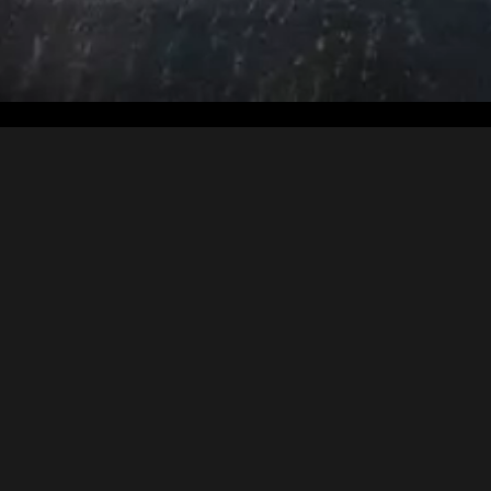
NOS VÉHICULES
NOS SERVICES
GALERIE
NOS PARTENAIRES
ACTUALITÉS
RSE
POLITIQUE DE CONFIDENTIALITÉ
MENTIONS LÉGALES
CGL
BR Location © 2021 All Rights reserved