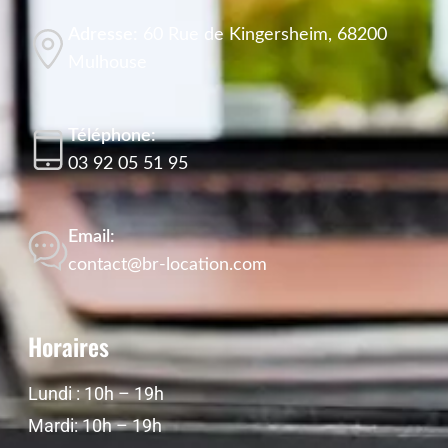
Adresse:
60 Rue de Kingersheim, 68200
Mulhouse
Téléphone:
03 92 05 51 95
Email:
contact@br-location.com
Horaires
Lundi : 10h – 19h
Mardi: 10h – 19h