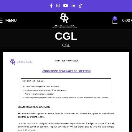
0
MENU
0,00
CGL
CGL