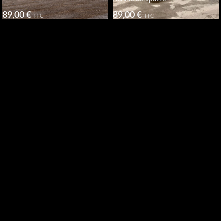
89,00
€
89,00
€
TTC
TTC