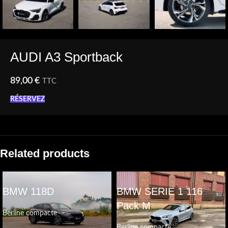
AUDI A3 Sportback
89,00
€
TTC
RÉSERVEZ
Related products
BMW 118D
BMW SERIE 1 116
Pack M
Berline compacte
Berline compacte