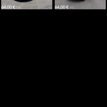
64,00
€
64,00
€
TTC
TTC